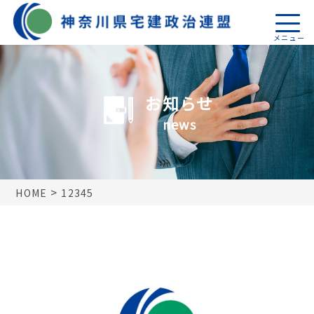
トップページ
お知らせ
活動報告
news
機関誌
税制関係
>
HOME
12345
18地区連盟
神奈川県宅建政治連盟