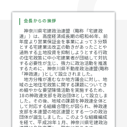
会長からの挨拶
神奈川県宅建政治連盟（略称「宅建政
連」）は、高度経済成長期の昭和46年、前
年度より営業保証金を事業によって３分類
とする宅建業法改正の動きがあったことや
過熱する土地投資を抑制しようとする行政
の住宅政策に中小宅建業者が団結して対抗
する必要性が生じ、強力に政治活動を推進
するために、神奈川県不動産政治連盟(略称
「神政連」)として設立されました。
地方分権が進むなか地方議会に対し、地
域の土地住宅政策に関する課題についてき
め細やかな要望陳情活動を実施するため、
18の神政連支部を政治団体として設立しま
した。その後、地域の課題を神政連全体と
して対応する組織合理化が図られ、神政連
支部を本連盟の地区連盟とする一つの政治
団体が誕生しました。このような組織編成
を経て、平成28年１月、神奈川県宅建政治