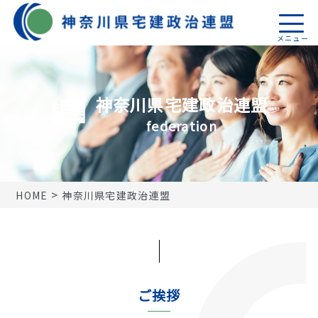
トップページ
神奈川県宅建政治連盟
活動報告
federation
機関誌
税制関係
>
HOME
神奈川県宅建政治連盟
18地区連盟
神奈川県宅建政治連盟
ご挨拶