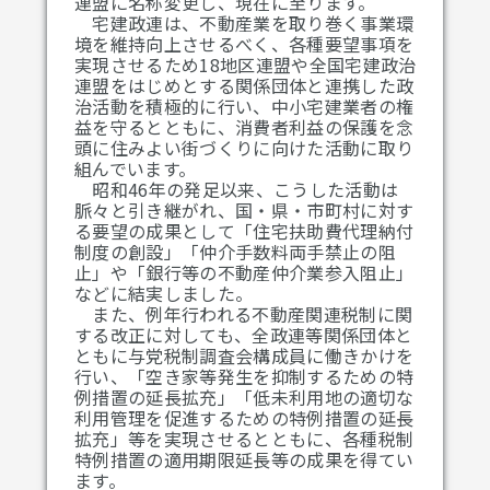
連盟に名称変更し、現在に至ります。
宅建政連は、不動産業を取り巻く事業環
境を維持向上させるべく、各種要望事項を
実現させるため18地区連盟や全国宅建政治
連盟をはじめとする関係団体と連携した政
治活動を積極的に行い、中小宅建業者の権
益を守るとともに、消費者利益の保護を念
頭に住みよい街づくりに向けた活動に取り
組んでいます。
昭和46年の発足以来、こうした活動は
脈々と引き継がれ、国・県・市町村に対す
る要望の成果として「住宅扶助費代理納付
制度の創設」「仲介手数料両手禁止の阻
止」や「銀行等の不動産仲介業参入阻止」
などに結実しました。
また、例年行われる不動産関連税制に関
する改正に対しても、全政連等関係団体と
ともに与党税制調査会構成員に働きかけを
行い、「空き家等発生を抑制するための特
例措置の延長拡充」「低未利用地の適切な
利用管理を促進するための特例措置の延長
拡充」等を実現させるとともに、各種税制
特例措置の適用期限延長等の成果を得てい
ます。