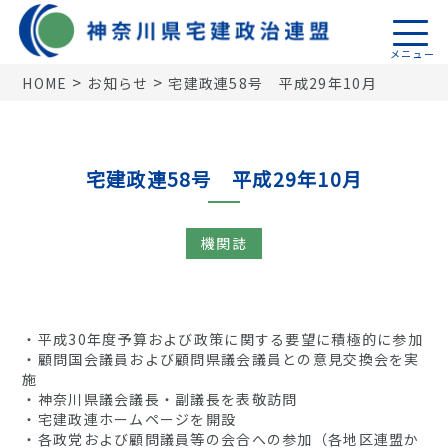
>
>
HOME
お知らせ
宅建政連58号 平成29年10月
トップページ
活動報告
宅建政連58号 平成29年10月
機関誌
機関誌
税制関係
18地区連盟
神奈川県宅建政治連盟
・平成30年度予算および政策に関する要望に積極的に参加
・顧問国会議員および顧問県議会議員との意見交換会を実
施
・神奈川県議会議長・副議長を表敬訪問
・宅建政連ホームページを開設
・各政党および顧問議員等の会合への参加（各地区連盟か