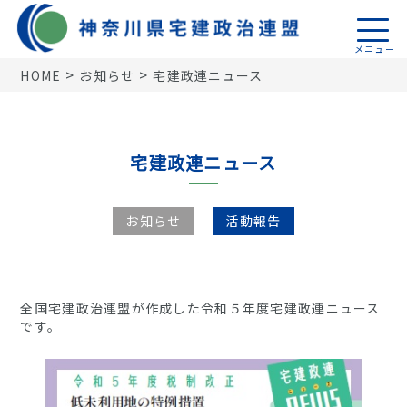
>
>
HOME
お知らせ
宅建政連ニュース
トップページ
活動報告
宅建政連ニュース
機関誌
お知らせ
活動報告
税制関係
18地区連盟
神奈川県宅建政治連盟
全国宅建政治連盟が作成した令和５年度宅建政連ニュース
です。