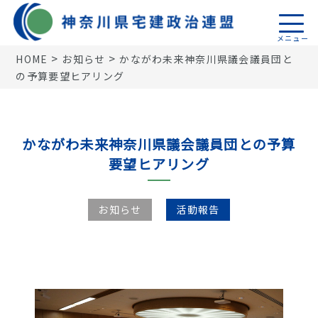
>
>
HOME
お知らせ
かながわ未来神奈川県議会議員団と
の予算要望ヒアリング
トップページ
活動報告
かながわ未来神奈川県議会議員団との予算
機関誌
要望ヒアリング
税制関係
18地区連盟
お知らせ
活動報告
神奈川県宅建政治連盟